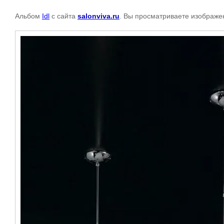
Альбом
Idl
с сайта
salonviva.ru
. Вы просматриваете изображен