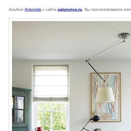
Альбом
Artemide
с сайта
salonviva.ru
. Вы просматриваете изо