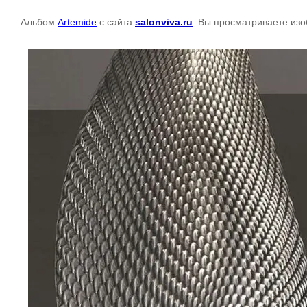
Альбом
Artemide
с сайта
salonviva.ru
. Вы просматриваете изо